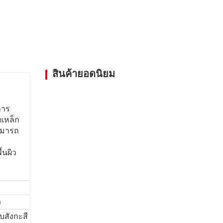
สินค้ายอดนิยม
การ
ดเหล็ก
สามารถ
้นผิว
ว
ความต้องการของลูกค้า
บสังกะสี
30-275G/㎡