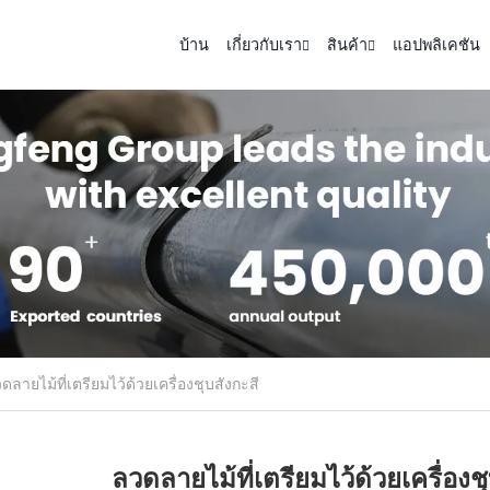
บ้าน
เกี่ยวกับเรา
สินค้า
แอปพลิเคชัน
ดลายไม้ที่เตรียมไว้ด้วยเครื่องชุบสังกะสี
ลวดลายไม้ที่เตรียมไว้ด้วยเครื่องช