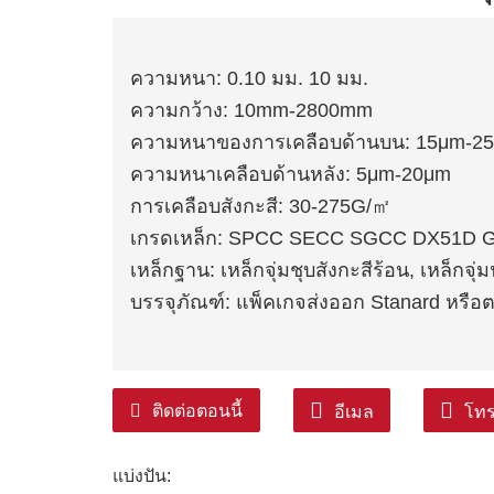
ความหนา: 0.10 มม. 10 มม.
ความกว้าง: 10mm-2800mm
ความหนาของการเคลือบด้านบน: 15μm-2
ความหนาเคลือบด้านหลัง: 5μm-20μm
การเคลือบสังกะสี: 30-275G/㎡
เกรดเหล็ก: SPCC SECC SGCC DX51D G
เหล็กฐาน: เหล็กจุ่มชุบสังกะสีร้อน, เหล็กจุ่
บรรจุภัณฑ์: แพ็คเกจส่งออก Stanard หรื
ติดต่อตอนนี้
อีเมล
โทร
แบ่งปัน: