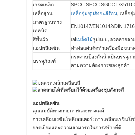
เกรดเหล็ก
SPCC SECC SGCC DX51D G
เหล็กฐาน
เหล็กจุ่มชุบสังกะสีร้อน
, เหล็กจ
มาตรฐานทาง
EN10147/EN10142/DIN 1716
เทคนิค
สีพื้นผิว
ral
เมล็ดไม้
รูปแบบ, ลวดลายลายพ
แอปพลิเคชัน
ทำท่อแผ่นตัดทำเครื่องมือขนา
กระดาษป้องกันน้ำเป็นบรรจุภาย
บรรจุุภัณฑ์
ตามความต้องการของลูกค้า
แอปพลิเคชัน
คุณสมบัติทางกายภาพและทางเคมี
การเคลือบเรซินโพลีเอสเตอร์: การเคลือบเรซินโพลี
ยอดเยี่ยมและความสามารถในการสร้างที่ดี