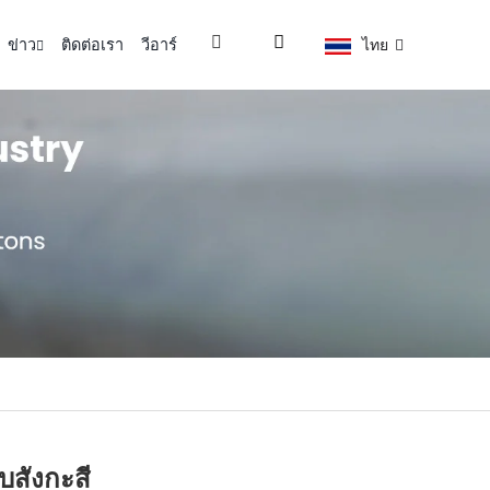
ข่าว
ติดต่อเรา
วีอาร์
ไทย
ุบสังกะสี