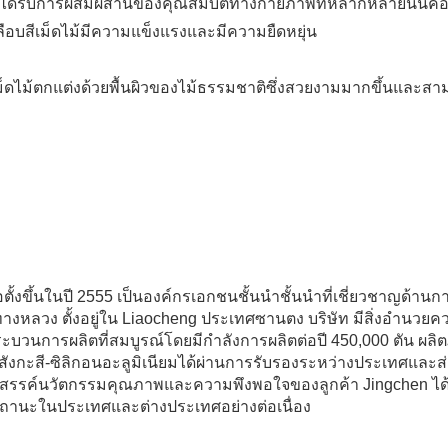
ถได้รับการผสมผสานของคุณสมบัติทางกายภาพที่หลากหลายนั่นคือท
ือบสีเม็ดไม้มีความแข็งแรงและมีความยืดหยุ่น
ีเม็ดไม้ตกแต่งด้วยพื้นผิวของไม้ธรรมชาติซึ่งสวยงามมากขึ้นและส
ตั้งขึ้นในปี 2555 เป็นองค์กรเอกชนชั้นนำชั้นนำที่เชี่ยวชาญด้านกา
งหลวง ตั้งอยู่ใน Liaocheng ประเทศซานตง บริษัท มีสิ่งอำนวยค
ะบวนการผลิตที่สมบูรณ์โดยมีกำลังการผลิตต่อปี 450,000 ตัน ผลิ
นสังกะสี-ซิลิกอนอะลูมิเนียมได้ผ่านการรับรองระหว่างประเทศและส
้างสรรค์นวัตกรรมคุณภาพและความพึงพอใจของลูกค้า Jingchen ได้
ถานะในประเทศและต่างประเทศอย่างต่อเนื่อง