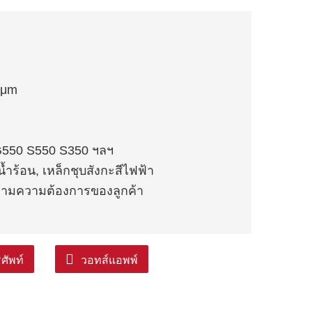
5μm
550 S550 S350 ฯลฯ
มน้ำร้อน, เหล็กชุบสังกะสีไฟฟ้า
อตามความต้องการของลูกค้า
ศัพท์
วอทส์แอพพ์